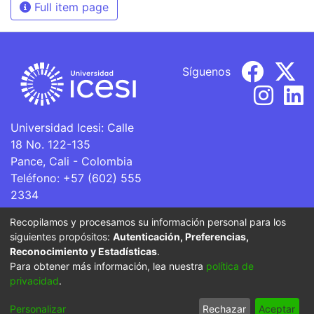
Full item page
Síguenos
Universidad Icesi: Calle
18 No. 122-135
Pance, Cali - Colombia
Teléfono: +57 (602) 555
2334
ventanillaunica@icesi.edu.co
Recopilamos y procesamos su información personal para los
siguientes propósitos:
Autenticación, Preferencias,
La Universidad Icesi es una Institución de Educación
Reconocimiento y Estadísticas
.
Superior que se encuentra sujeta a inspección y vigilancia
Para obtener más información, lea nuestra
política de
por parte del Ministerio de Educación Nacional.
privacidad
.
Cookie
Privacy
End User
Send
Personalizar
Rechazar
Aceptar