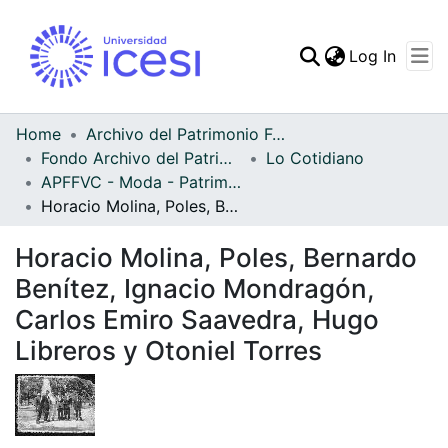
(curren
Log In
Communities & Collec
All of DSpace
Home
Archivo del Patrimonio Fotográfico y Fílmico del Valle del Cauca
Fondo Archivo del Patrimonio Fotográfico y Fílmico del Valle del Cauca
Lo Cotidiano
Statistics
APFFVC - Moda - Patrimonial
Horacio Molina, Poles, Bernardo Benítez, Ignacio Mondragón, Carlos Emiro Saavedra, Hugo Libreros y Otoniel Torres
Horacio Molina, Poles, Bernardo
Benítez, Ignacio Mondragón,
Carlos Emiro Saavedra, Hugo
Libreros y Otoniel Torres