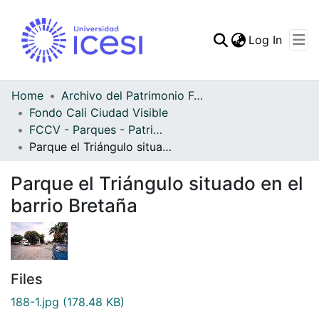
(curren
Log In
Communities & Collec
All of DSpace
Home
Archivo del Patrimonio Fotográfico y Fílmico del Valle del Cauca
Fondo Cali Ciudad Visible
Statistics
FCCV - Parques - Patrimonial
Parque el Triángulo situado en el barrio Bretaña
Parque el Triángulo situado en el
barrio Bretaña
Files
188-1.jpg
(178.48 KB)