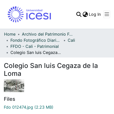
(curren
Log In
Communities & Collec
All of DSpace
Home
Archivo del Patrimonio Fotográfico y Fílmico del Valle del Cauca
Fondo Fotográfico Diario Occidente
Cali
Statistics
FFDO - Cali - Patrimonial
Colegio San luis Cegaza de la Loma
Colegio San luis Cegaza de la
Loma
Files
Fdo 012474.jpg
(2.23 MB)