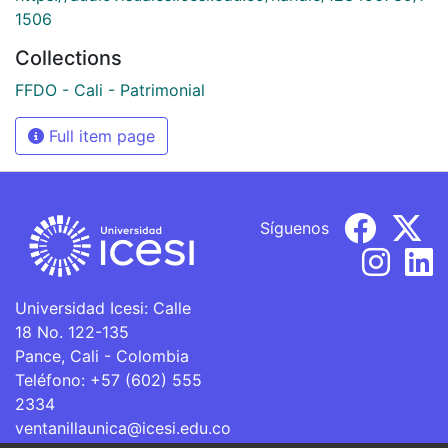
1506
Collections
FFDO - Cali - Patrimonial
Full item page
Síguenos
Universidad Icesi: Calle
18 No. 122-135
Pance, Cali - Colombia
Teléfono: +57 (602) 555
2334
ventanillaunica@icesi.edu.co