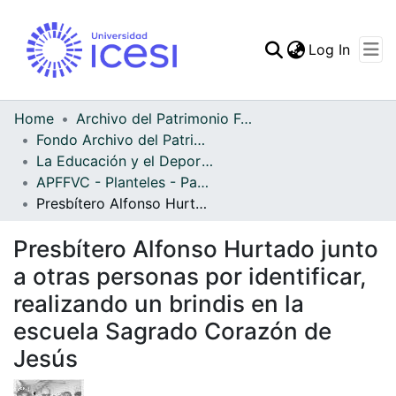
(curren
Log In
Communities & Collec
All of DSpace
Home
Archivo del Patrimonio Fotográfico y Fílmico del Valle del Cauca
Fondo Archivo del Patrimonio Fotográfico y Fílmico del Valle del Cauca
Statistics
La Educación y el Deporte
APFFVC - Planteles - Patrimonial
Presbítero Alfonso Hurtado junto a otras personas por identificar, realizando un brindis en la escuela Sagrado Corazón de Jesús
Presbítero Alfonso Hurtado junto
a otras personas por identificar,
realizando un brindis en la
escuela Sagrado Corazón de
Jesús