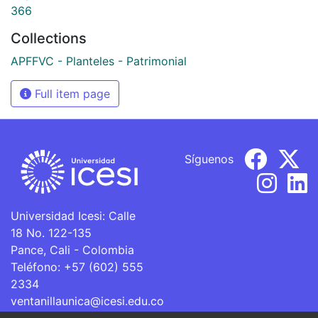
366
Collections
APFFVC - Planteles - Patrimonial
Full item page
Síguenos
Universidad Icesi: Calle
18 No. 122-135
Pance, Cali - Colombia
Teléfono: +57 (602) 555
2334
ventanillaunica@icesi.edu.co