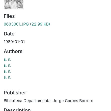
Files
0603001.JPG
(22.99 KB)
Date
1980-01-01
Authors
s. n.
s. n.
s. n.
s. n.
Publisher
Biblioteca Departamental Jorge Garces Borrero
Description