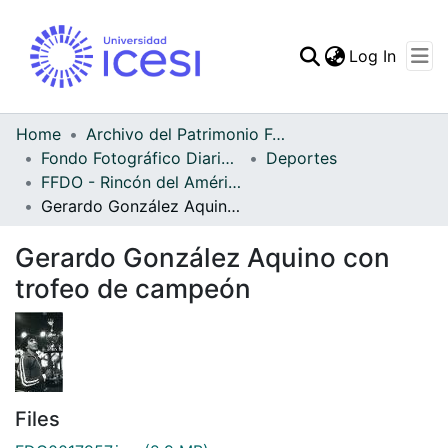
(curren
Log In
Communities & Collec
All of DSpace
Home
Archivo del Patrimonio Fotográfico y Fílmico del Valle del Cauca
Fondo Fotográfico Diario Occidente
Deportes
Statistics
FFDO - Rincón del América - Patrimonial
Gerardo González Aquino con trofeo de campeón
Gerardo González Aquino con
trofeo de campeón
Files