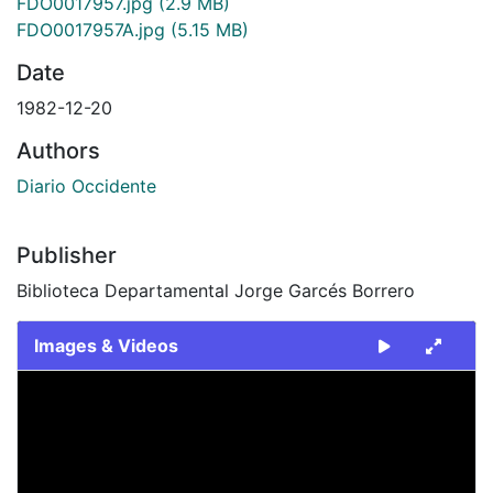
FDO0017957.jpg
(2.9 MB)
FDO0017957A.jpg
(5.15 MB)
Date
1982-12-20
Authors
Diario Occidente
Publisher
Biblioteca Departamental Jorge Garcés Borrero
Images & Videos
Slide 1 of 2