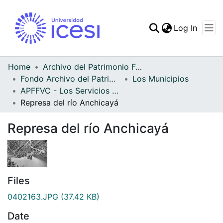
(curren
Log In
Communities & Collec
All of DSpace
Home
Archivo del Patrimonio Fotográfico y Fílmico del Valle del Cauca
Fondo Archivo del Patrimonio Fotográfico y Fílmico del Valle del Cauca
Los Municipios
Statistics
APFFVC - Los Servicios Públicos - Patrimonial
Represa del río Anchicayá
Represa del río Anchicayá
Files
0402163.JPG
(37.42 KB)
Date