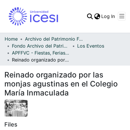
(curren
Log In
Communities & Collec
All of DSpace
Home
Archivo del Patrimonio Fotográfico y Fílmico del Valle del Cauca
Fondo Archivo del Patrimonio Fotográfico y Fílmico del Valle del Cauca
Los Eventos
Statistics
APFFVC - Fiestas, Ferias y Carnavales - Patrimonial
Reinado organizado por las monjas agustinas en el Colegio María Inmaculada
Reinado organizado por las
monjas agustinas en el Colegio
María Inmaculada
Files