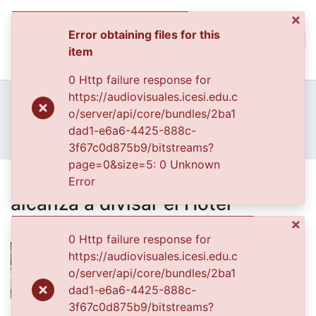
×
Error obtaining files for this
(curren
Log In
item
Communities & Collec
0 Http failure response for
All of DSpace
Home
Archivo del Patrimonio Fotográfico y Fílmico del Valle del Cauca
https://audiovisuales.icesi.edu.c
Fondo Archivo del Patrimonio Fotográfico y Fílmico del Valle del Cauca
Los Municipios
o/server/api/core/bundles/2ba1
Statistics
APFFVC - Edificios - Patrimonial
dad1-e6a6-4425-888c-
Parque Bolívar, al fondo se alcanza a divisar el Hotel Guadalajara
3f67c0d875b9/bitstreams?
page=0&size=5: 0 Unknown
Parque Bolívar, al fondo se
Error
alcanza a divisar el Hotel
Guadalajara
×
0 Http failure response for
https://audiovisuales.icesi.edu.c
o/server/api/core/bundles/2ba1
dad1-e6a6-4425-888c-
3f67c0d875b9/bitstreams?