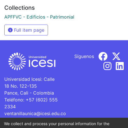
Collections
APFFVC - Edificios - Patrimonial
Full item page
Síguenos
Universidad Icesi: Calle
18 No. 122-135
Pance, Cali - Colombia
Teléfono: +57 (602) 555
2334
ventanillaunica@icesi.edu.co
We collect and process your personal information for the
La Universidad Icesi es una Institución de Educación