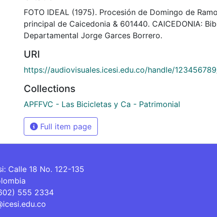
FOTO IDEAL (1975). Procesión de Domingo de Ramo
principal de Caicedonia & 601440. CAICEDONIA: Bib
Departamental Jorge Garces Borrero.
URI
https://audiovisuales.icesi.edu.co/handle/12345678
Collections
APFFVC - Las Bicicletas y Ca - Patrimonial
Full item page
si: Calle 18 No. 122-135
olombia
(602) 555 2334
@icesi.edu.co