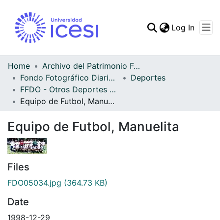
(curren
Log In
Communities & Collec
All of DSpace
Home
Archivo del Patrimonio Fotográfico y Fílmico del Valle del Cauca
Fondo Fotográfico Diario Occidente
Deportes
Statistics
FFDO - Otros Deportes - Patrimonial
Equipo de Futbol, Manuelita
Equipo de Futbol, Manuelita
Files
FDO05034.jpg
(364.73 KB)
Date
1998-12-29