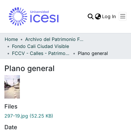
(curren
Log In
Communities & Collec
All of DSpace
Home
Archivo del Patrimonio Fotográfico y Fílmico del Valle del Cauca
Fondo Cali Ciudad Visible
Statistics
FCCV - Calles - Patrimonial
Plano general
Plano general
Files
297-19.jpg
(52.25 KB)
Date