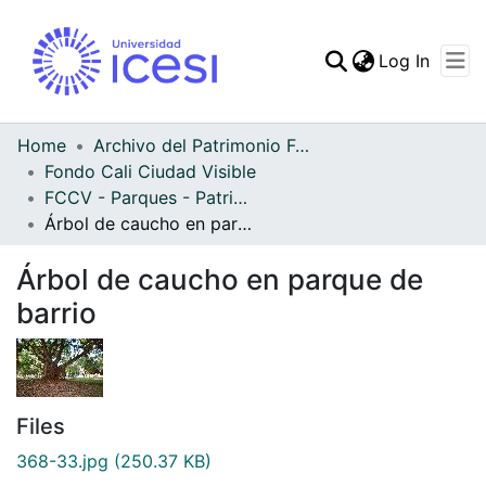
(curren
Log In
Communities & Collec
All of DSpace
Home
Archivo del Patrimonio Fotográfico y Fílmico del Valle del Cauca
Fondo Cali Ciudad Visible
Statistics
FCCV - Parques - Patrimonial
Árbol de caucho en parque de barrio
Árbol de caucho en parque de
barrio
Files
368-33.jpg
(250.37 KB)