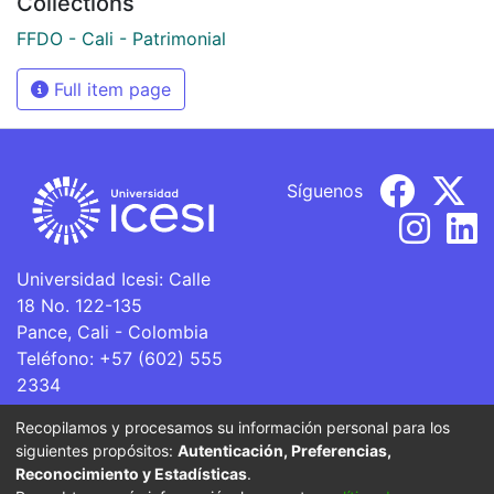
Collections
FFDO - Cali - Patrimonial
Full item page
Síguenos
Universidad Icesi: Calle
18 No. 122-135
Pance, Cali - Colombia
Teléfono: +57 (602) 555
2334
ventanillaunica@icesi.edu.co
Recopilamos y procesamos su información personal para los
siguientes propósitos:
Autenticación, Preferencias,
La Universidad Icesi es una Institución de Educación
Reconocimiento y Estadísticas
.
Superior que se encuentra sujeta a inspección y vigilancia