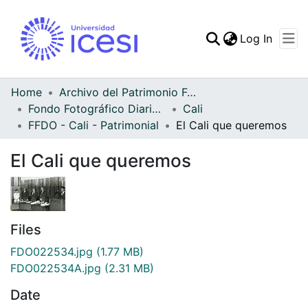
(curren
Log In
Communities & Collec
All of DSpace
Home
Archivo del Patrimonio Fotográfico y Fílmico del Valle del Cauca
Fondo Fotográfico Diario Occidente
Cali
Statistics
FFDO - Cali - Patrimonial
El Cali que queremos
El Cali que queremos
Files
FDO022534.jpg
(1.77 MB)
FDO022534A.jpg
(2.31 MB)
Date