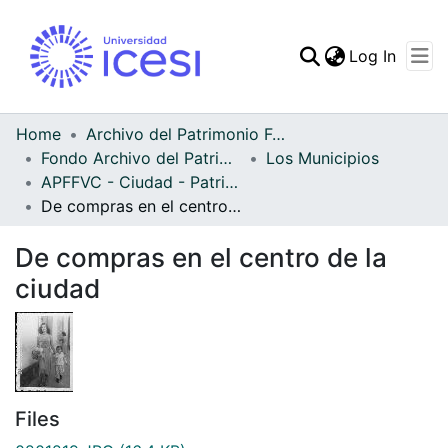
(curren
Log In
Communities & Collec
All of DSpace
Home
Archivo del Patrimonio Fotográfico y Fílmico del Valle del Cauca
Fondo Archivo del Patrimonio Fotográfico y Fílmico del Valle del Cauca
Los Municipios
Statistics
APFFVC - Ciudad - Patrimonial
De compras en el centro de la ciudad
De compras en el centro de la
ciudad
Files