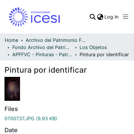
(curren
Log In
Communities & Collec
All of DSpace
Home
Archivo del Patrimonio Fotográfico y Fílmico del Valle del Cauca
Fondo Archivo del Patrimonio Fotográfico y Fílmico del Valle del Cauca
Los Objetos
Statistics
APFFVC - Pinturas - Patrimonial
Pintura por identificar
Pintura por identificar
Files
0700737.JPG
(9.93 KB)
Date