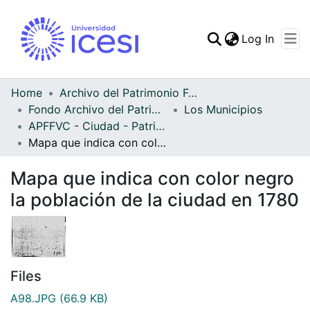
(curren
Log In
Communities & Collec
All of DSpace
Home
Archivo del Patrimonio Fotográfico y Fílmico del Valle del Cauca
Fondo Archivo del Patrimonio Fotográfico y Fílmico del Valle del Cauca
Los Municipios
Statistics
APFFVC - Ciudad - Patrimonial
Mapa que indica con color negro la población de la ciudad en 1780
Mapa que indica con color negro
la población de la ciudad en 1780
Files
A98.JPG
(66.9 KB)