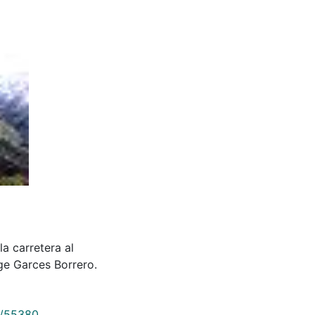
a carretera al
ge Garces Borrero.
9/55380