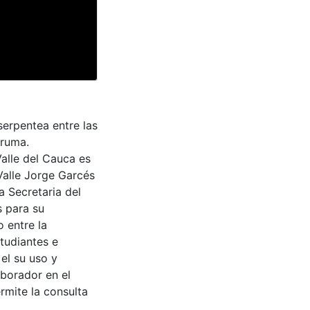
serpentea entre las
bruma.
Valle del Cauca es
Valle Jorge Garcés
a Secretaria del
s para su
 entre la
tudiantes e
 el su uso y
aborador en el
rmite la consulta