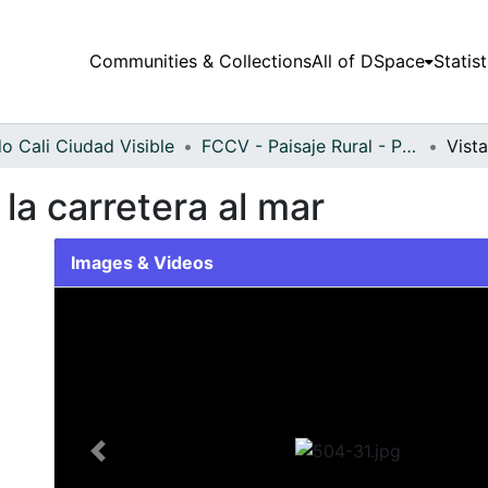
Communities & Collections
All of DSpace
Statist
o Cali Ciudad Visible
FCCV - Paisaje Rural - Patrimonial
la carretera al mar
Images & Videos
Slide 1 of 1
Previous