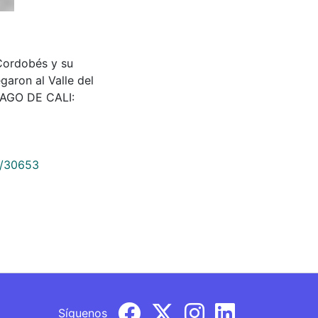
a Cordobés y su
garon al Valle del
IAGO DE CALI:
9/30653
Síguenos