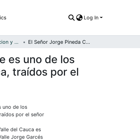
ics
Log In
APFFVC - Recreacion y Paseo - Patrimonial
El Señor Jorge Pineda Cordobés y su familia, este es uno de los primeros vehículos que llegaron al Valle del Cauca, traídos por el señor Pineda
e es uno de los
a, traídos por el
s uno de los
raídos por el señor
Valle del Cauca es
Valle Jorge Garcés