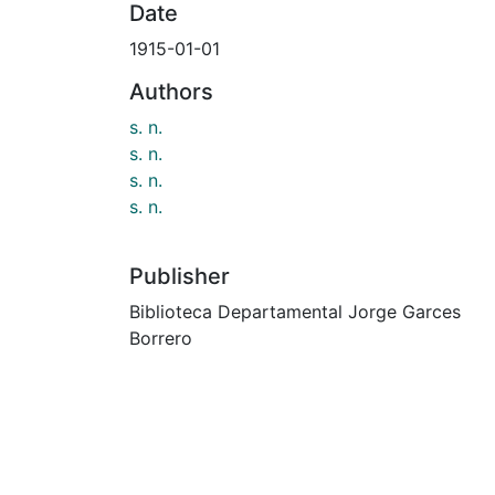
Date
1915-01-01
Authors
s. n.
s. n.
s. n.
s. n.
Publisher
Biblioteca Departamental Jorge Garces
Borrero