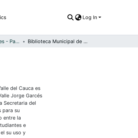
ics
Log In
APFFVC - Interiores - Patrimonial
Biblioteca Municipal de Caicedonia
Valle del Cauca es
Valle Jorge Garcés
a Secretaria del
s para su
 entre la
tudiantes e
 el su uso y