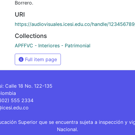
Borrero.
URI
https://audiovisuales.icesi.edu.co/handle/12345678
Collections
APFFVC - Interiores - Patrimonial
Full item page
si: Calle 18 No. 122-135
olombia
(602) 555 2334
@icesi.edu.co
ucación Superior que se encuentra sujeta a inspección y vi
Nacional.