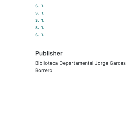
s. n.
s. n.
s. n.
s. n.
s. n.
Publisher
Biblioteca Departamental Jorge Garces
Borrero