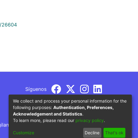
9/26604
Síguenos
We collect and process your personal information for the
following purposes:
Authentication, Preferences,
Acknowledgement and Statistics
.
To learn more, please read our
privacy policy
.
gilancia por parte del Ministerio de Educación
Customize
Decline
That's ok