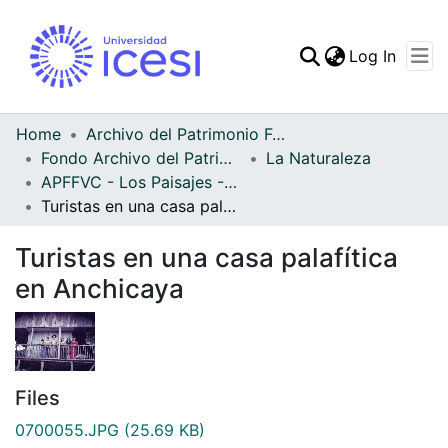
(curren
Log In
Communities & Collec
All of DSpace
Home
Archivo del Patrimonio Fotográfico y Fílmico del Valle del Cauca
Fondo Archivo del Patrimonio Fotográfico y Fílmico del Valle del Cauca
La Naturaleza
Statistics
APFFVC - Los Paisajes - Patrimonial
Turistas en una casa palafítica en Anchicaya
Turistas en una casa palafítica
en Anchicaya
Files
0700055.JPG
(25.69 KB)