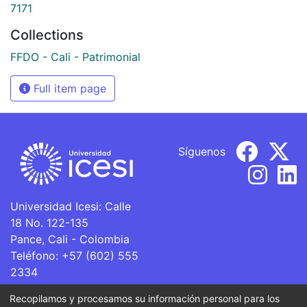
7171
Collections
FFDO - Cali - Patrimonial
Full item page
Síguenos
Universidad Icesi: Calle
18 No. 122-135
Pance, Cali - Colombia
Teléfono: +57 (602) 555
2334
ventanillaunica@icesi.edu.co
Recopilamos y procesamos su información personal para los