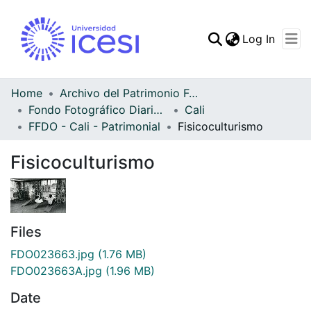
(curren
Log In
Communities & Collec
All of DSpace
Home
Archivo del Patrimonio Fotográfico y Fílmico del Valle del Cauca
Fondo Fotográfico Diario Occidente
Cali
Statistics
FFDO - Cali - Patrimonial
Fisicoculturismo
Fisicoculturismo
Files
FDO023663.jpg
(1.76 MB)
FDO023663A.jpg
(1.96 MB)
Date