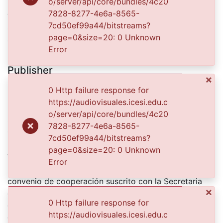
o/server/api/core/bundles/4c20
Authors
7828-8277-4e6a-8565-
7cd50ef99a44/bitstreams?
s. n.
page=0&size=20: 0 Unknown
s. n.
Error
Publisher
×
Biblioteca Departamental Jorge Garces Borrero
0 Http failure response for
https://audiovisuales.icesi.edu.c
Description
o/server/api/core/bundles/4c20
Gabinete dental de Guzmán Hermanos establecido en
7828-8277-4e6a-8565-
1908. Santiago de Cali, fecha aproximada, 1920.
7cd50ef99a44/bitstreams?
El Archivo del Patrimonio Fotográfico y Fílmico del
page=0&size=20: 0 Unknown
Valle del Cauca es responsabilidad de la Biblioteca
Error
Departamental del Valle Jorge Garcés Borrero, por
convenio de cooperación suscrito con la Secretaria
×
del Cultura Departamental, con el fin de aunar
0 Http failure response for
esfuerzos para su conservación, preservación y
https://audiovisuales.icesi.edu.c
divulgación del Archivo entre la comunidad