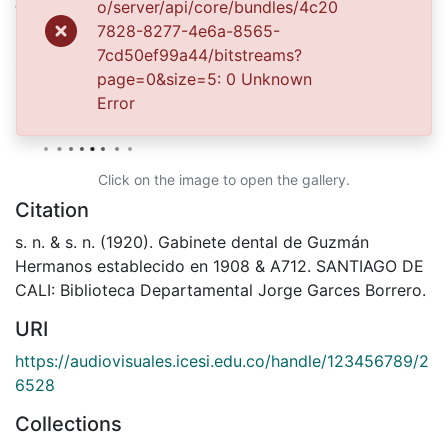
o/server/api/core/bundles/4c20
Vallecaucana, especialmente entre los estudiantes e
7828-8277-4e6a-8565-
investigadores que visitan la Biblioteca, propiciando el
7cd50ef99a44/bitstreams?
su uso y consulta permanente. La universidad Icesi es
page=0&size=5: 0 Unknown
un colaborador en el proceso de difusión, facilitando
Error
la tecnología que permite la consulta de las imágenes.
Click on the image to open the gallery.
Citation
s. n. & s. n. (1920). Gabinete dental de Guzmán
Hermanos establecido en 1908 & A712. SANTIAGO DE
CALI: Biblioteca Departamental Jorge Garces Borrero.
URI
https://audiovisuales.icesi.edu.co/handle/123456789/2
6528
Collections