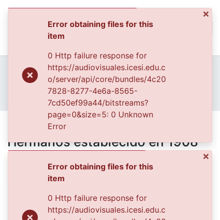
×
Error obtaining files for this
(curren
Log In
item
Communities & Collec
0 Http failure response for
All of DSpace
Home
Archivo del Patrimonio Fotográfico y Fílmico del Valle del Cauca
https://audiovisuales.icesi.edu.c
Fondo Archivo del Patrimonio Fotográfico y Fílmico del Valle del Cauca
Lo Cotidiano
o/server/api/core/bundles/4c20
Statistics
APFFVC - Interiores - Patrimonial
7828-8277-4e6a-8565-
Gabinete dental de Guzmán Hermanos establecido en 1908
7cd50ef99a44/bitstreams?
page=0&size=5: 0 Unknown
Gabinete dental de Guzmán
Error
Hermanos establecido en 1908
×
Error obtaining files for this
item
Date
0 Http failure response for
https://audiovisuales.icesi.edu.c
1920-01-01