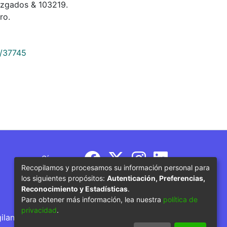
juzgados & 103219.
ro.
9/37745
Síguenos
Recopilamos y procesamos su información personal para
los siguientes propósitos:
Autenticación, Preferencias,
Reconocimiento y Estadísticas
.
Para obtener más información, lea nuestra
política de
privacidad
.
gilancia por parte del Ministerio de Educación