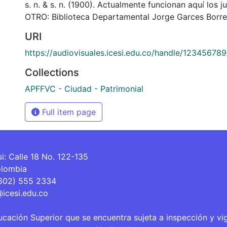
s. n. & s. n. (1900). Actualmente funcionan aquí los 
OTRO: Biblioteca Departamental Jorge Garces Borre
URI
https://audiovisuales.icesi.edu.co/handle/12345678
Collections
APFFVC - Ciudad - Patrimonial
Full item page
si: Calle 18 No. 122-135
olombia
(602) 555 2334
@icesi.edu.co
ucación Superior que se encuentra sujeta a inspección y vi