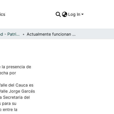
ics
Log In
APFFVC - Ciudad - Patrimonial
Actualmente funcionan aquí los juzgados
 la presencia de
Fecha por
Valle del Cauca es
Valle Jorge Garcés
a Secretaria del
s para su
 entre la