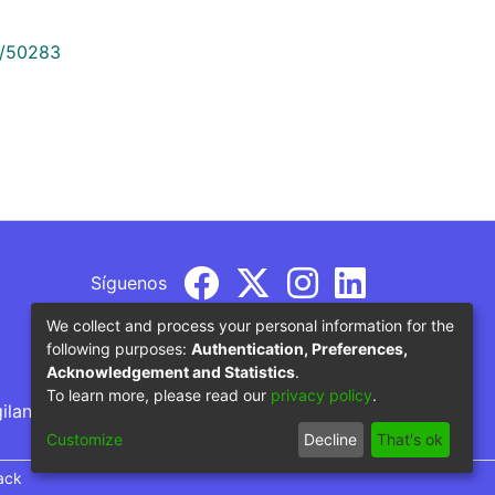
9/50283
Síguenos
We collect and process your personal information for the
following purposes:
Authentication, Preferences,
Acknowledgement and Statistics
.
To learn more, please read our
privacy policy
.
gilancia por parte del Ministerio de Educación
Customize
Decline
That's ok
ack