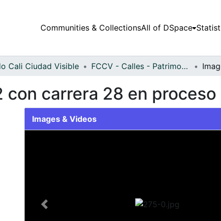
Communities & Collections
All of DSpace
Statist
o Cali Ciudad Visible
FCCV - Calles - Patrimonial
72 con carrera 28 en proces
Images & Videos
Slide 1 of 1
Previous