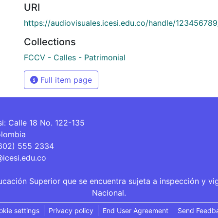
URI
https://audiovisuales.icesi.edu.co/handle/12345678
Collections
FCCV - Calles - Patrimonial
Full item page
si: Calle 18 No. 122-135
olombia
(602) 555 2334
@icesi.edu.co
ucación Superior que se encuentra sujeta a inspección y vi
Nacional.
okie settings
Privacy policy
End User Agreement
Send Feedb