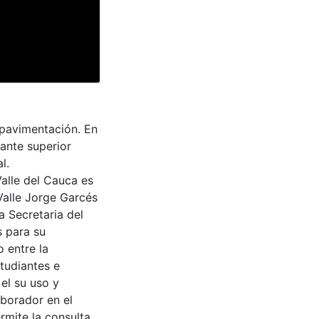
 pavimentación. En
rante superior
l.
Valle del Cauca es
Valle Jorge Garcés
a Secretaria del
s para su
 entre la
tudiantes e
 el su uso y
aborador en el
rmite la consulta