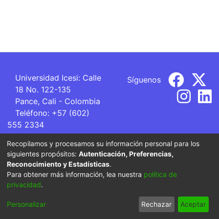
Universidad Icesi: Calle
Síguenos
18 No. 122-135
Pance, Cali - Colombia
Teléfono: +57 (602)
555 2334
ventanillaunica@icesi.edu.co
Recopilamos y procesamos su información personal para los
siguientes propósitos:
Autenticación, Preferencias,
La Universidad Icesi es una Institución de Educación
Reconocimiento y Estadísticas
.
Superior que se encuentra sujeta a inspección y vigilancia
Para obtener más información, lea nuestra
política de
por parte del Ministerio de Educación Nacional.
privacidad
.
Cookie
Privacy
End User
Send
Personalizar
Rechazar
Aceptar
settings
policy
Agreement
Feedback