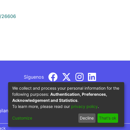
9/26606
Síguenos
We collect and process your personal information for the
following purposes:
Authentication, Preferences,
Acknowledgement and Statistics
.
To learn more, please read our
privacy policy
.
gilancia por parte del Ministerio de Educación
Customize
Decline
That's ok
ack