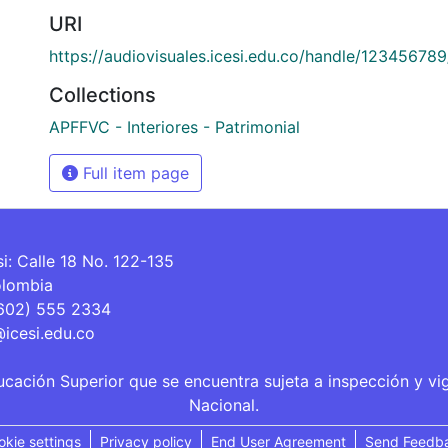
URI
https://audiovisuales.icesi.edu.co/handle/12345678
Collections
APFFVC - Interiores - Patrimonial
Full item page
si: Calle 18 No. 122-135
olombia
(602) 555 2334
@icesi.edu.co
ucación Superior que se encuentra sujeta a inspección y vi
Nacional.
okie settings
Privacy policy
End User Agreement
Send Feedb