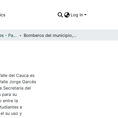
ics
Log In
APFFVC - Interiores - Patrimonial
Bomberos del municipio, 1970
Valle del Cauca es
Valle Jorge Garcés
a Secretaria del
s para su
 entre la
tudiantes e
 el su uso y