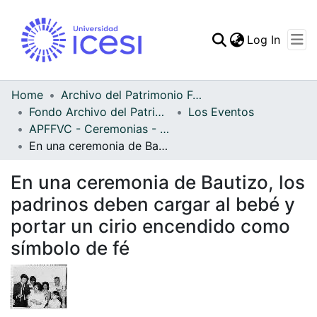
(curren
Log In
Communities & Collec
All of DSpace
Home
Archivo del Patrimonio Fotográfico y Fílmico del Valle del Cauca
Fondo Archivo del Patrimonio Fotográfico y Fílmico del Valle del Cauca
Los Eventos
Statistics
APFFVC - Ceremonias - Patrimonial
En una ceremonia de Bautizo, los padrinos deben cargar al bebé y portar un cirio encendido como símbolo de fé
En una ceremonia de Bautizo, los
padrinos deben cargar al bebé y
portar un cirio encendido como
símbolo de fé