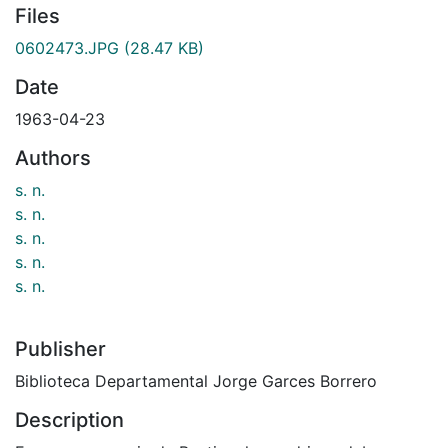
Files
0602473.JPG
(28.47 KB)
Date
1963-04-23
Authors
s. n.
s. n.
s. n.
s. n.
s. n.
Publisher
Biblioteca Departamental Jorge Garces Borrero
Description