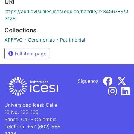
URI
https://audiovisuales.icesi.edu.co/handle/123456789/3
3128
Collections
APFFVC - Ceremonias - Patrimonial
Full item page
Síguenos
Universidad Icesi: Calle
18 No. 122-135
Pance, Cali - Colombia
Teléfono: +57 (602) 555
2334