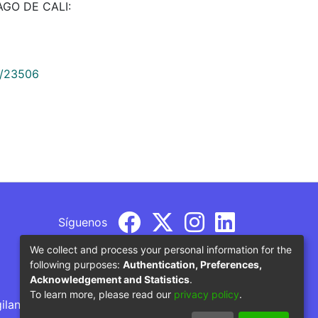
IAGO DE CALI:
9/23506
Síguenos
We collect and process your personal information for the
following purposes:
Authentication, Preferences,
Acknowledgement and Statistics
.
To learn more, please read our
privacy policy
.
gilancia por parte del Ministerio de Educación