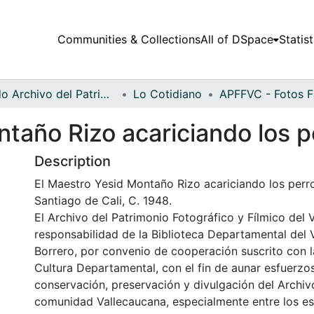
Communities & Collections
All of DSpace
Statist
Fondo Archivo del Patrimonio Fotográfico y Fílmico del Valle del Cauca
Lo Cotidiano
taño Rizo acariciando los p
Description
El Maestro Yesid Montaño Rizo acariciando los perro
Santiago de Cali, C. 1948.
El Archivo del Patrimonio Fotográfico y Fílmico del 
responsabilidad de la Biblioteca Departamental del 
Borrero, por convenio de cooperación suscrito con l
Cultura Departamental, con el fin de aunar esfuerzo
conservación, preservación y divulgación del Archivo
comunidad Vallecaucana, especialmente entre los es