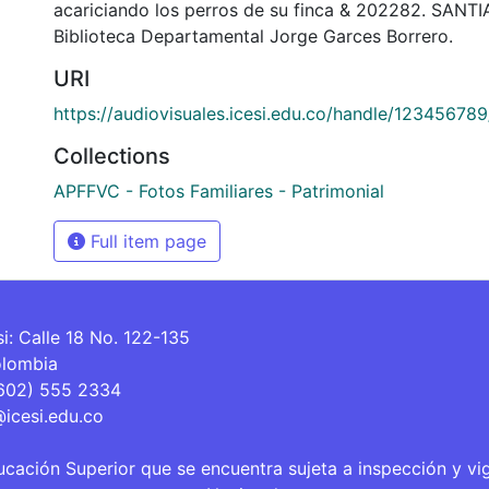
acariciando los perros de su finca & 202282. SANT
Biblioteca Departamental Jorge Garces Borrero.
URI
https://audiovisuales.icesi.edu.co/handle/12345678
Collections
APFFVC - Fotos Familiares - Patrimonial
Full item page
si: Calle 18 No. 122-135
olombia
(602) 555 2334
@icesi.edu.co
ucación Superior que se encuentra sujeta a inspección y vi