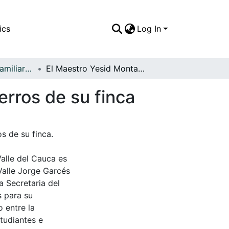
ics
Log In
APFFVC - Fotos Familiares - Patrimonial
El Maestro Yesid Montaño Rizo acariciando los perros de su finca
erros de su finca
s de su finca.
Valle del Cauca es
Valle Jorge Garcés
a Secretaria del
s para su
 entre la
tudiantes e