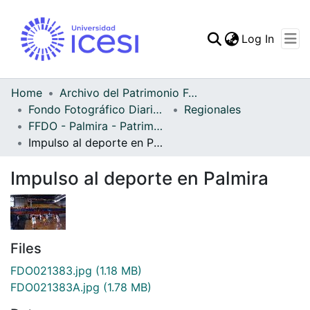
(curren
Log In
Communities & Collec
All of DSpace
Home
Archivo del Patrimonio Fotográfico y Fílmico del Valle del Cauca
Fondo Fotográfico Diario Occidente
Regionales
Statistics
FFDO - Palmira - Patrimonial
Impulso al deporte en Palmira
Impulso al deporte en Palmira
Files
FDO021383.jpg
(1.18 MB)
FDO021383A.jpg
(1.78 MB)