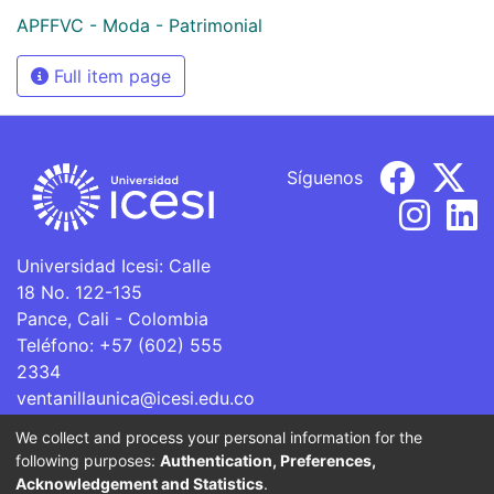
APFFVC - Moda - Patrimonial
Full item page
Síguenos
Universidad Icesi: Calle
18 No. 122-135
Pance, Cali - Colombia
Teléfono: +57 (602) 555
2334
ventanillaunica@icesi.edu.co
We collect and process your personal information for the
La Universidad Icesi es una Institución de Educación
following purposes:
Authentication, Preferences,
Superior que se encuentra sujeta a inspección y vigilancia
Acknowledgement and Statistics
.