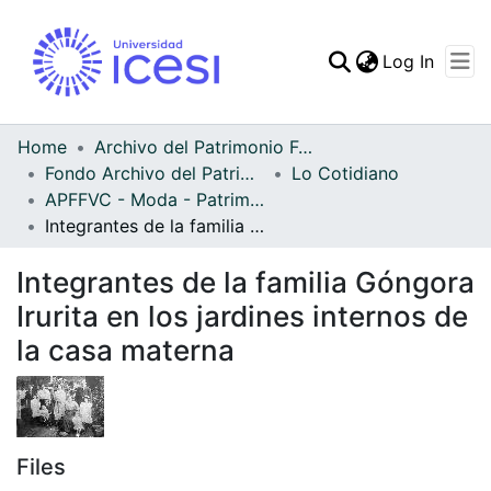
(curren
Log In
Communities & Collec
All of DSpace
Home
Archivo del Patrimonio Fotográfico y Fílmico del Valle del Cauca
Fondo Archivo del Patrimonio Fotográfico y Fílmico del Valle del Cauca
Lo Cotidiano
Statistics
APFFVC - Moda - Patrimonial
Integrantes de la familia Góngora Irurita en los jardines internos de la casa materna
Integrantes de la familia Góngora
Irurita en los jardines internos de
la casa materna
Files