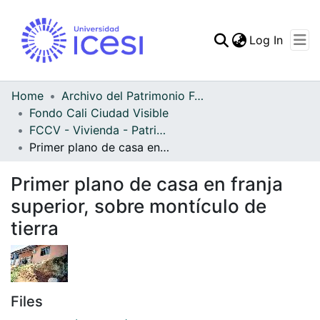
(curren
Log In
Communities & Collec
All of DSpace
Home
Archivo del Patrimonio Fotográfico y Fílmico del Valle del Cauca
Fondo Cali Ciudad Visible
Statistics
FCCV - Vivienda - Patrimonial
Primer plano de casa en franja superior, sobre montículo de tierra
Primer plano de casa en franja
superior, sobre montículo de
tierra
Files