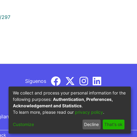
9/297
Síguenos
We collect and process your personal information for the
following purposes:
Authentication, Preferences,
Acknowledgement and Statistics
.
To learn more, please read our
privacy policy
.
gilancia por parte del Ministerio de Educación
Customize
Decline
That's ok
ack