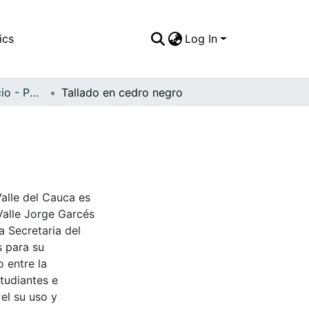
ics
Log In
APFFVC - Comercio - Patrimonial
Tallado en cedro negro
Valle del Cauca es
Valle Jorge Garcés
a Secretaria del
s para su
 entre la
tudiantes e
 el su uso y