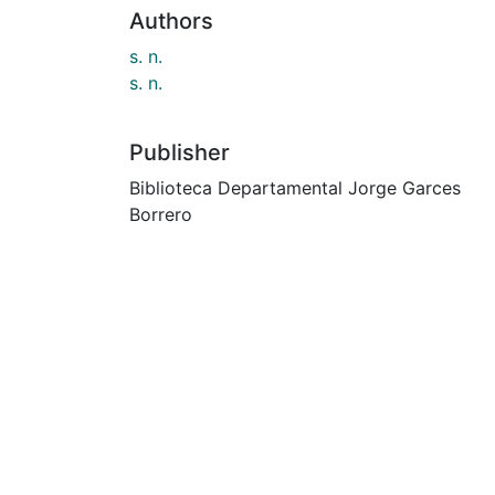
Authors
s. n.
s. n.
Publisher
Biblioteca Departamental Jorge Garces
Borrero