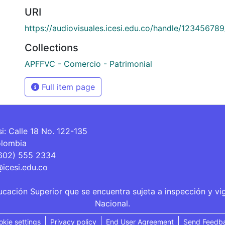
URI
https://audiovisuales.icesi.edu.co/handle/12345678
Collections
APFFVC - Comercio - Patrimonial
Full item page
si: Calle 18 No. 122-135
olombia
(602) 555 2334
@icesi.edu.co
ucación Superior que se encuentra sujeta a inspección y vi
Nacional.
okie settings
Privacy policy
End User Agreement
Send Feedb