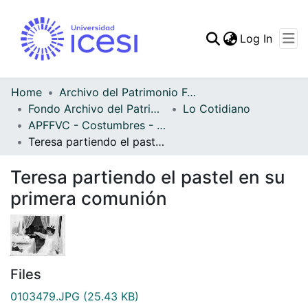
(curren
Log In
Communities & Collec
All of DSpace
Home
Archivo del Patrimonio Fotográfico y Fílmico del Valle del Cauca
Fondo Archivo del Patrimonio Fotográfico y Fílmico del Valle del Cauca
Lo Cotidiano
Statistics
APFFVC - Costumbres - Patrimonial
Teresa partiendo el pastel en su primera comunión
Teresa partiendo el pastel en su
primera comunión
Files
0103479.JPG
(25.43 KB)