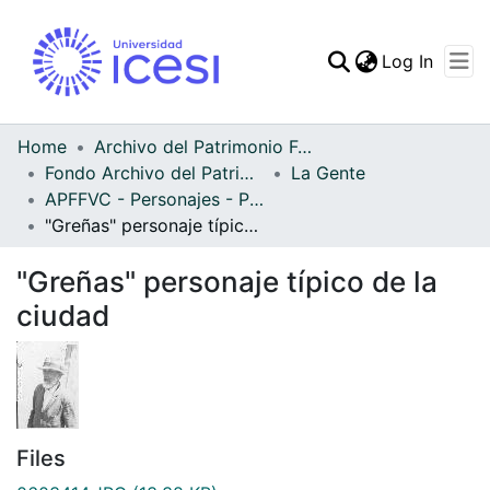
(curren
Log In
Communities & Collec
All of DSpace
Home
Archivo del Patrimonio Fotográfico y Fílmico del Valle del Cauca
Fondo Archivo del Patrimonio Fotográfico y Fílmico del Valle del Cauca
La Gente
Statistics
APFFVC - Personajes - Patrimonial
"Greñas" personaje típico de la ciudad
"Greñas" personaje típico de la
ciudad
Files