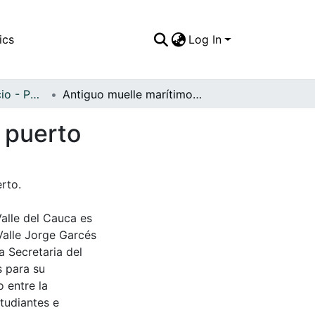
ics
Log In
APFFVC - Comercio - Patrimonial
Antiguo muelle marítimo y primeras bodegas del puerto
 puerto
rto.
Valle del Cauca es
Valle Jorge Garcés
a Secretaria del
s para su
 entre la
tudiantes e