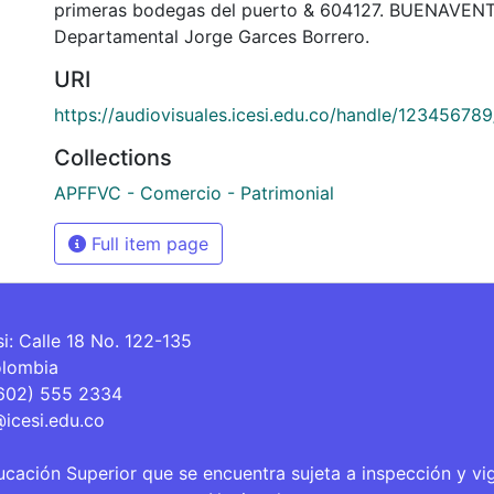
primeras bodegas del puerto & 604127. BUENAVENT
Departamental Jorge Garces Borrero.
URI
https://audiovisuales.icesi.edu.co/handle/12345678
Collections
APFFVC - Comercio - Patrimonial
Full item page
si: Calle 18 No. 122-135
olombia
(602) 555 2334
@icesi.edu.co
ucación Superior que se encuentra sujeta a inspección y vi