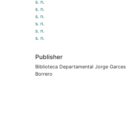
s. n.
s. n.
s. n.
s. n.
s. n.
s. n.
Publisher
Biblioteca Departamental Jorge Garces
Borrero