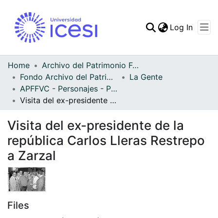
(curren
Log In
Communities & Collec
All of DSpace
Home
Archivo del Patrimonio Fotográfico y Fílmico del Valle del Cauca
Fondo Archivo del Patrimonio Fotográfico y Fílmico del Valle del Cauca
La Gente
Statistics
APFFVC - Personajes - Patrimonial
Visita del ex-presidente de la república Carlos Lleras Restrepo a Zarzal
Visita del ex-presidente de la
república Carlos Lleras Restrepo
a Zarzal
Files