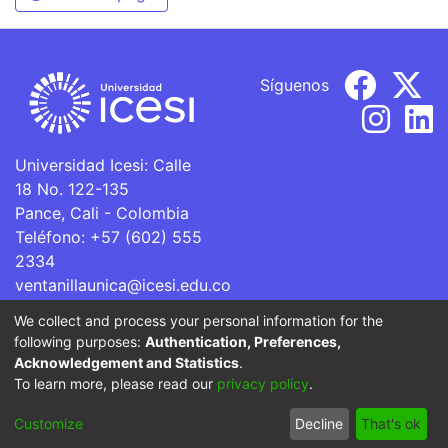
Síguenos
Universidad Icesi: Calle
18 No. 122-135
Pance, Cali - Colombia
Teléfono: +57 (602) 555
2334
ventanillaunica@icesi.edu.co
We collect and process your personal information for the
La Universidad Icesi es una Institución de Educación
following purposes:
Authentication, Preferences,
Superior que se encuentra sujeta a inspección y vigilancia
Acknowledgement and Statistics
.
por parte del Ministerio de Educación Nacional.
To learn more, please read our
privacy policy
.
Cookie
Privacy
End User
Send
Customize
Decline
That's ok
settings
policy
Agreement
Feedback