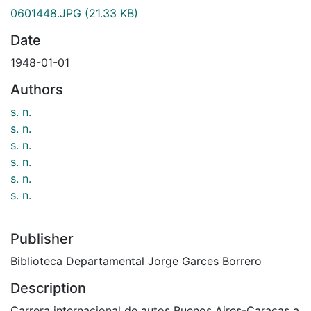
0601448.JPG
(21.33 KB)
Date
1948-01-01
Authors
s. n.
s. n.
s. n.
s. n.
s. n.
s. n.
Publisher
Biblioteca Departamental Jorge Garces Borrero
Description
Carrera internacional de autos Buenos Aires-Caracas a