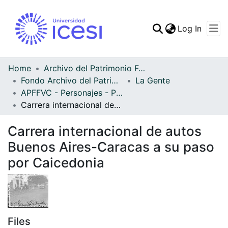
(curren
Log In
Communities & Collec
All of DSpace
Home
Archivo del Patrimonio Fotográfico y Fílmico del Valle del Cauca
Fondo Archivo del Patrimonio Fotográfico y Fílmico del Valle del Cauca
La Gente
Statistics
APFFVC - Personajes - Patrimonial
Carrera internacional de autos Buenos Aires-Caracas a su paso por Caicedonia
Carrera internacional de autos
Buenos Aires-Caracas a su paso
por Caicedonia
Files