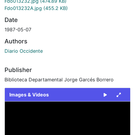
Fdo013232.jpg
(474.89 KB)
Fdo013232A.jpg
(455.2 KB)
Date
1987-05-07
Authors
Diario Occidente
Publisher
Biblioteca Departamental Jorge Garcés Borrero
Images & Videos
Slide 1 of 2