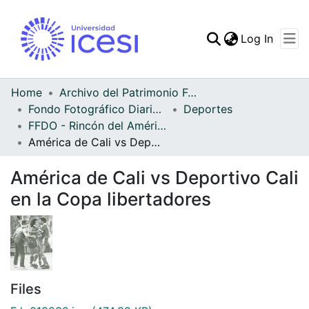
(curren
Log In
Communities & Collec
All of DSpace
Home
Archivo del Patrimonio Fotográfico y Fílmico del Valle del Cauca
Fondo Fotográfico Diario Occidente
Deportes
Statistics
FFDO - Rincón del América - Patrimonial
América de Cali vs Deportivo Cali en la Copa libertadores
América de Cali vs Deportivo Cali
en la Copa libertadores
Files