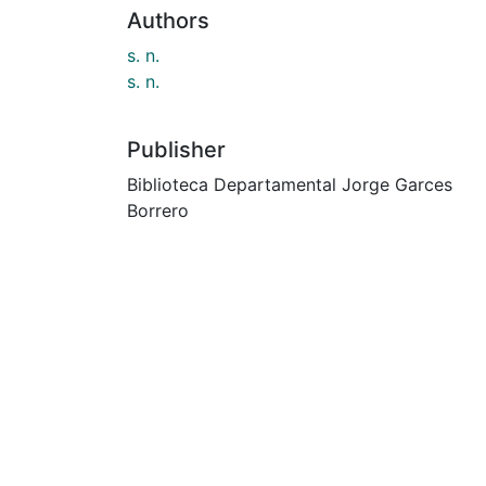
Authors
s. n.
s. n.
Publisher
Biblioteca Departamental Jorge Garces
Borrero