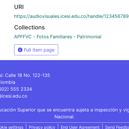
URI
https://audiovisuales.icesi.edu.co/handle/12345678
Collections
APFFVC - Fotos Familiares - Patrimonial
Full item page
si: Calle 18 No. 122-135
olombia
(602) 555 2334
@icesi.edu.co
ucación Superior que se encuentra sujeta a inspección y vi
Nacional.
okie settings
Privacy policy
End User Agreement
Send Feedb