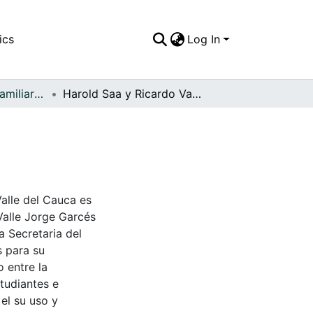
ics
Log In
APFFVC - Fotos Familiares - Patrimonial
Harold Saa y Ricardo Varela
Valle del Cauca es
Valle Jorge Garcés
a Secretaria del
s para su
 entre la
tudiantes e
 el su uso y