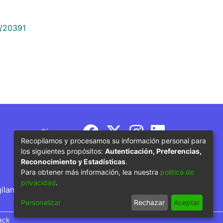
9/20391
Síguenos
Recopilamos y procesamos su información personal para
los siguientes propósitos:
Autenticación, Preferencias,
Reconocimiento y Estadísticas
.
Para obtener más información, lea nuestra
política de
privacidad
.
gilancia por parte del Ministerio de Educación
Personalizar
Rechazar
Aceptar
ack