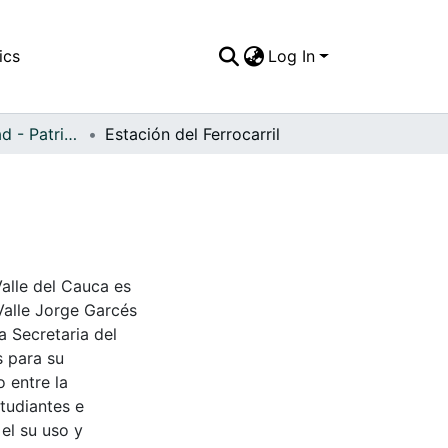
ics
Log In
APFFVC - Ciudad - Patrimonial
Estación del Ferrocarril
Valle del Cauca es
Valle Jorge Garcés
a Secretaria del
s para su
 entre la
tudiantes e
 el su uso y