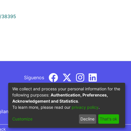
9/38395
Síguenos
We collect and process your personal information for the
following purposes:
Authentication, Preferences,
Acknowledgement and Statistics
.
To learn more, please read our
privacy policy
.
gilancia por parte del Ministerio de Educación
Customize
Decline
That's ok
ack