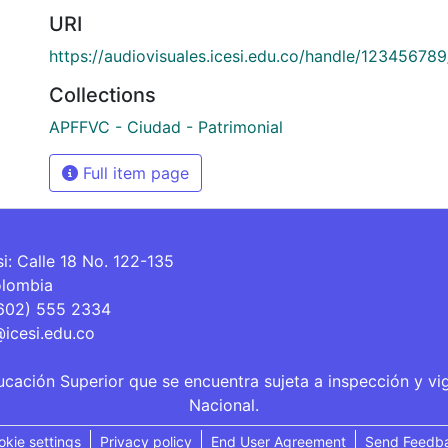
URI
https://audiovisuales.icesi.edu.co/handle/12345678
Collections
APFFVC - Ciudad - Patrimonial
Full item page
si: Calle 18 No. 122-135
olombia
(602) 555 2334
@icesi.edu.co
ucación Superior que se encuentra sujeta a inspección y vi
Nacional.
okie settings
Privacy policy
End User Agreement
Send Feedb