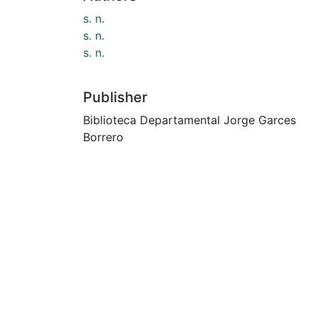
s. n.
s. n.
s. n.
Publisher
Biblioteca Departamental Jorge Garces
Borrero