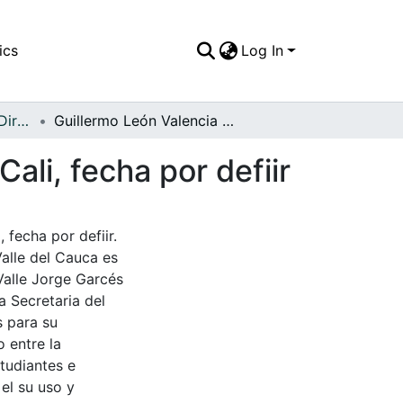
ics
Log In
APFFVC - Políticos y Dirigentes - Patrimonial
Guillermo León Valencia y Olga Lucía de Franco, Cali, fecha por defiir
ali, fecha por defiir
 fecha por defiir.
Valle del Cauca es
Valle Jorge Garcés
a Secretaria del
s para su
 entre la
tudiantes e
 el su uso y