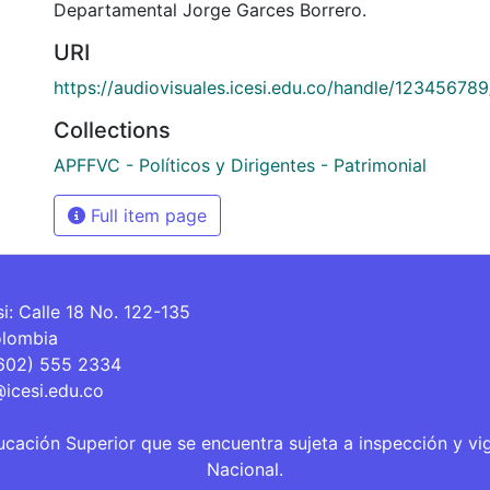
Departamental Jorge Garces Borrero.
URI
https://audiovisuales.icesi.edu.co/handle/12345678
Collections
APFFVC - Políticos y Dirigentes - Patrimonial
Full item page
si: Calle 18 No. 122-135
olombia
(602) 555 2334
@icesi.edu.co
ucación Superior que se encuentra sujeta a inspección y vi
Nacional.