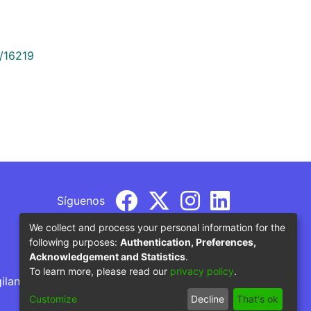
9/16219
Síguenos
We collect and process your personal information for the
following purposes:
Authentication, Preferences,
Acknowledgement and Statistics
.
To learn more, please read our
privacy policy
.
gilancia por parte del Ministerio de Educación
Customize
Decline
That's ok