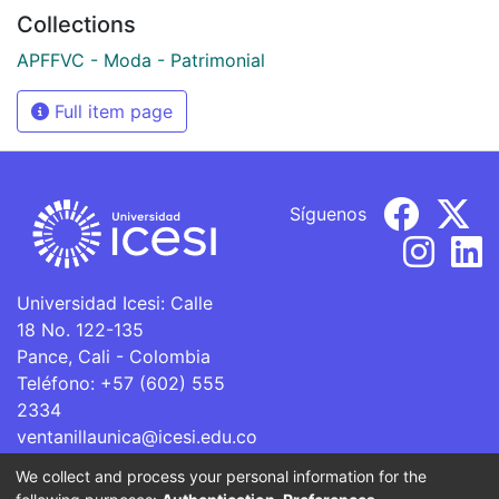
Collections
APFFVC - Moda - Patrimonial
Full item page
Síguenos
Universidad Icesi: Calle
18 No. 122-135
Pance, Cali - Colombia
Teléfono: +57 (602) 555
2334
ventanillaunica@icesi.edu.co
We collect and process your personal information for the
La Universidad Icesi es una Institución de Educación