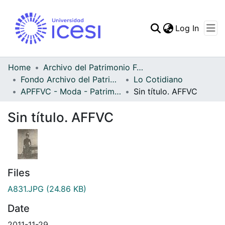
(curren
Log In
Communities & Collec
All of DSpace
Home
Archivo del Patrimonio Fotográfico y Fílmico del Valle del Cauca
Fondo Archivo del Patrimonio Fotográfico y Fílmico del Valle del Cauca
Lo Cotidiano
Statistics
APFFVC - Moda - Patrimonial
Sin título. AFFVC
Sin título. AFFVC
Files
A831.JPG
(24.86 KB)
Date
2011-11-29