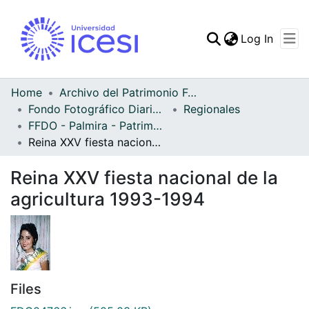
(curren
Log In
Communities & Collec
All of DSpace
Home
Archivo del Patrimonio Fotográfico y Fílmico del Valle del Cauca
Fondo Fotográfico Diario Occidente
Regionales
Statistics
FFDO - Palmira - Patrimonial
Reina XXV fiesta nacional de la agricultura 1993-1994
Reina XXV fiesta nacional de la
agricultura 1993-1994
Files