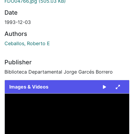
FDO04766.jpg
(505.03 KB)
Date
1993-12-03
Authors
Ceballos, Roberto E
Publisher
Biblioteca Departamental Jorge Garcés Borrero
Images & Videos
Slide 1 of 1