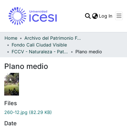
(curren
Log In
Communities & Collec
All of DSpace
Home
Archivo del Patrimonio Fotográfico y Fílmico del Valle del Cauca
Fondo Cali Ciudad Visible
Statistics
FCCV - Naturaleza - Patrimonial
Plano medio
Plano medio
Files
260-12.jpg
(82.29 KB)
Date