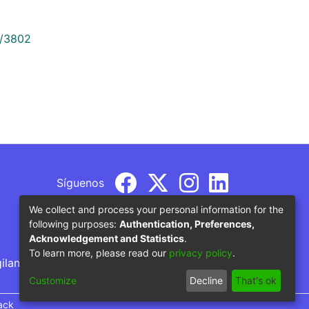
9/3802
Síguenos
We collect and process your personal information for the
following purposes:
Authentication, Preferences,
Acknowledgement and Statistics
.
To learn more, please read our
privacy policy
.
gilancia por parte del Ministerio de Educación
Customize
Decline
That's ok
ack