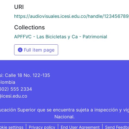
URI
https://audiovisuales.icesi.edu.co/handle/12345678
Collections
APFFVC - Las Bicicletas y Ca - Patrimonial
Full item page
si: Calle 18 No. 122-135
olombia
(602) 555 2334
@icesi.edu.co
ucación Superior que se encuentra sujeta a inspección y vi
Nacional.
okie settings
Privacy policy
End User Agreement
Send Feedb