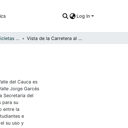
ics
Log In
APFFVC - Las Bicicletas y Ca - Patrimonial
Vista de la Carretera al Mar
Valle del Cauca es
Valle Jorge Garcés
a Secretaria del
s para su
 entre la
tudiantes e
 el su uso y