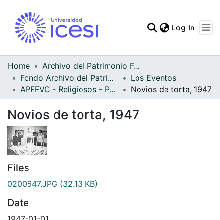
(curren
Log In
Communities & Collec
All of DSpace
Home
Archivo del Patrimonio Fotográfico y Fílmico del Valle del Cauca
Fondo Archivo del Patrimonio Fotográfico y Fílmico del Valle del Cauca
Los Eventos
Statistics
APFFVC - Religiosos - Patrimonial
Novios de torta, 1947
Novios de torta, 1947
Files
0200647.JPG
(32.13 KB)
Date
1947-01-01