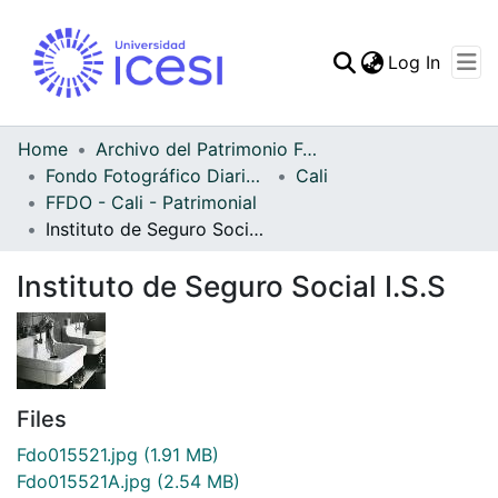
(curren
Log In
Communities & Collec
All of DSpace
Home
Archivo del Patrimonio Fotográfico y Fílmico del Valle del Cauca
Fondo Fotográfico Diario Occidente
Cali
Statistics
FFDO - Cali - Patrimonial
Instituto de Seguro Social I.S.S
Instituto de Seguro Social I.S.S
Files
Fdo015521.jpg
(1.91 MB)
Fdo015521A.jpg
(2.54 MB)