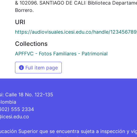
& 102096. SANTIAGO DE CALI: Biblioteca Departame
Borrero.
URI
https://audiovisuales.icesi.edu.co/handle/12345678
Collections
APFFVC - Fotos Familiares - Patrimonial
Full item page
si: Calle 18 No. 122-135
olombia
(602) 555 2334
@icesi.edu.co
ucación Superior que se encuentra sujeta a inspección y vi