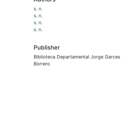
s. n.
s. n.
s. n.
s. n.
Publisher
Biblioteca Departamental Jorge Garces
Borrero