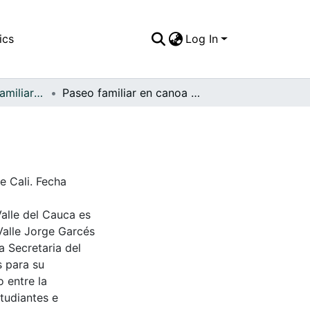
ics
Log In
APFFVC - Fotos Familiares - Patrimonial
Paseo familiar en canoa por el río Cauca
e Cali. Fecha
Valle del Cauca es
Valle Jorge Garcés
a Secretaria del
s para su
 entre la
tudiantes e