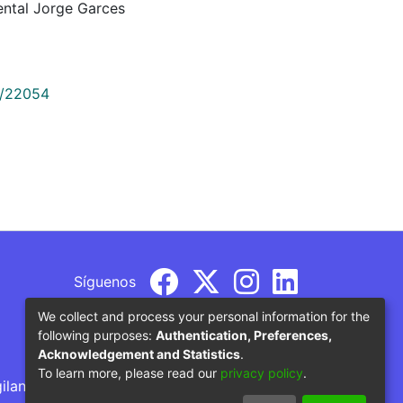
ntal Jorge Garces
9/22054
Síguenos
We collect and process your personal information for the
following purposes:
Authentication, Preferences,
Acknowledgement and Statistics
.
To learn more, please read our
privacy policy
.
gilancia por parte del Ministerio de Educación