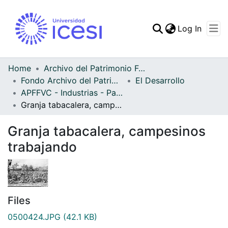
(curren
Log In
Communities & Collec
All of DSpace
Home
Archivo del Patrimonio Fotográfico y Fílmico del Valle del Cauca
Fondo Archivo del Patrimonio Fotográfico y Fílmico del Valle del Cauca
El Desarrollo
Statistics
APFFVC - Industrias - Patrimonial
Granja tabacalera, campesinos trabajando
Granja tabacalera, campesinos
trabajando
Files
0500424.JPG
(42.1 KB)