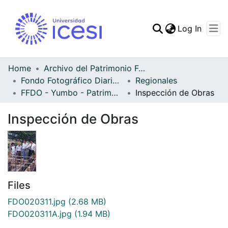
(curren
Log In
Communities & Collec
All of DSpace
Home
Archivo del Patrimonio Fotográfico y Fílmico del Valle del Cauca
Fondo Fotográfico Diario Occidente
Regionales
Statistics
FFDO - Yumbo - Patrimonial
Inspección de Obras
Inspección de Obras
Files
FDO020311.jpg
(2.68 MB)
FDO020311A.jpg
(1.94 MB)